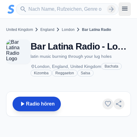
Zum Hauptinhalt springen
Sender suchen
menu
search
arrow_forward
chevron_right
chevron_right
chevron_right
United Kingdom
England
London
Bar Latina Radio
Bar Latina Radio - London
latin music burning through your lug holes
place
London, England, United Kingdom
Bachata
Kizomba
Reggaeton
Salsa
play_arrow
favorite
share
Radio hören