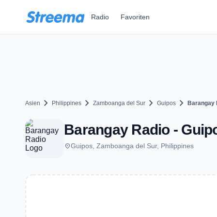
Zum Hauptinhalt springen
Radio
Favoriten
chevron_right
chevron_right
chevron_right
chevron_right
Asien
Philippines
Zamboanga del Sur
Guipos
Barangay 
Barangay Radio - Guip
place
Guipos, Zamboanga del Sur, Philippines