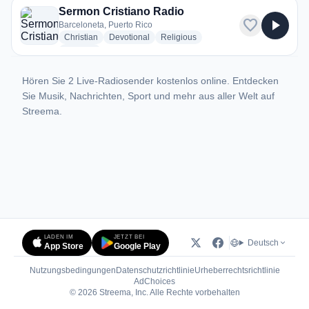
Sermon Cristiano Radio
favorite
play_arrow
Barceloneta, Puerto Rico
radio stations
radio stations
radio stations
Christian
Devotional
Religious
more genres for Sermon Cristiano Radio
+1
more
Hören Sie 2 Live-Radiosender kostenlos online. Entdecken
Sie Musik, Nachrichten, Sport und mehr aus aller Welt auf
Streema.
LADEN IM
JETZT BEI
Deutsch
App Store
Google Play
Nutzungsbedingungen
Datenschutzrichtlinie
Urheberrechtsrichtlinie
(öffnet in neuem Tab)
AdChoices
© 2026 Streema, Inc. Alle Rechte vorbehalten