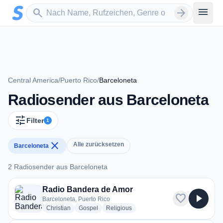
Zum Hauptinhalt springen
Sender suchen
menu
search
arrow_forward
Central America
/
Puerto Rico
/
Barceloneta
Radiosender aus Barceloneta
tune
Filter
1
close
Alle zurücksetzen
Barceloneta
2 Radiosender aus Barceloneta
2 Radiosender aus Barceloneta
Radio Bandera de Amor
favorite
play_arrow
Barceloneta, Puerto Rico
radio stations
radio stations
radio stations
Christian
Gospel
Religious