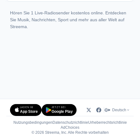
Hören Sie 1 Live-Radiosender kostenlos online. Entdecken
Sie Musik, Nachrichten, Sport und mehr aus aller Welt auf
Streema.
LADEN IM
JETZT BEI
Deutsch
App Store
Google Play
Nutzungsbedingungen
Datenschutzrichtlinie
Urheberrechtsrichtlinie
(öffnet in neuem Tab)
AdChoices
© 2026 Streema, Inc. Alle Rechte vorbehalten