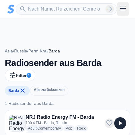
Zum Hauptinhalt springen
Sender suchen
menu
search
arrow_forward
Asia
/
Russia
/
Perm Krai
/
Barda
Radiosender aus Barda
tune
Filter
1
close
Alle zurücksetzen
Barda
1 Radiosender aus Barda
1 Radiosender aus Barda
NRJ Radio Energy FM - Barda
favorite
play_arrow
100.4 FM · Barda, Russia
radio stations
radio stations
radio stations
Adult Contemporary
Pop
Rock
more genres for NRJ Radio Energy FM - Barda
+1
more