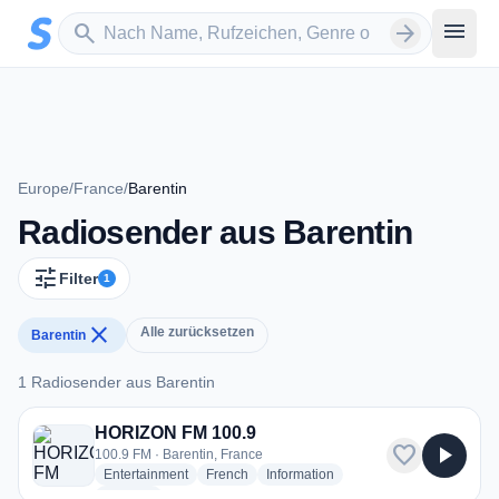
Zum Hauptinhalt springen
Sender suchen
menu
search
arrow_forward
Europe
/
France
/
Barentin
Radiosender aus Barentin
tune
Filter
1
close
Alle zurücksetzen
Barentin
1 Radiosender aus Barentin
1 Radiosender aus Barentin
HORIZON FM 100.9
favorite
play_arrow
100.9 FM · Barentin, France
radio stations
radio stations
radio stations
Entertainment
French
Information
more genres for HORIZON FM 100.9
+1
more