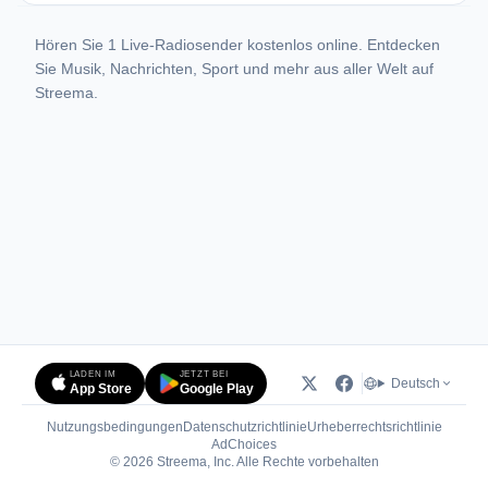
Hören Sie 1 Live-Radiosender kostenlos online. Entdecken
Sie Musik, Nachrichten, Sport und mehr aus aller Welt auf
Streema.
LADEN IM
JETZT BEI
Deutsch
App Store
Google Play
Nutzungsbedingungen
Datenschutzrichtlinie
Urheberrechtsrichtlinie
(öffnet in neuem Tab)
AdChoices
© 2026 Streema, Inc. Alle Rechte vorbehalten