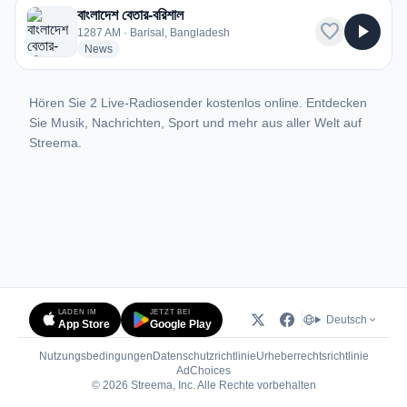
বাংলাদেশ বেতার-বরিশাল
favorite
play_arrow
1287 AM · Barisal, Bangladesh
radio stations
News
Hören Sie 2 Live-Radiosender kostenlos online. Entdecken
Sie Musik, Nachrichten, Sport und mehr aus aller Welt auf
Streema.
LADEN IM
JETZT BEI
Deutsch
App Store
Google Play
Nutzungsbedingungen
Datenschutzrichtlinie
Urheberrechtsrichtlinie
(öffnet in neuem Tab)
AdChoices
© 2026 Streema, Inc. Alle Rechte vorbehalten