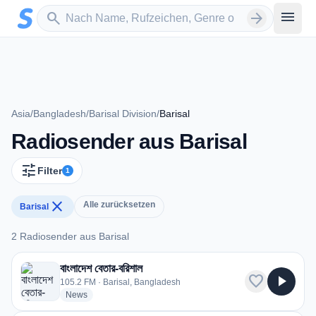
Zum Hauptinhalt springen
Sender suchen
menu
search
arrow_forward
Asia
/
Bangladesh
/
Barisal Division
/
Barisal
Radiosender aus Barisal
tune
Filter
1
close
Alle zurücksetzen
Barisal
2 Radiosender aus Barisal
2 Radiosender aus Barisal
বাংলাদেশ বেতার-বরিশাল
favorite
play_arrow
105.2 FM · Barisal, Bangladesh
radio stations
News