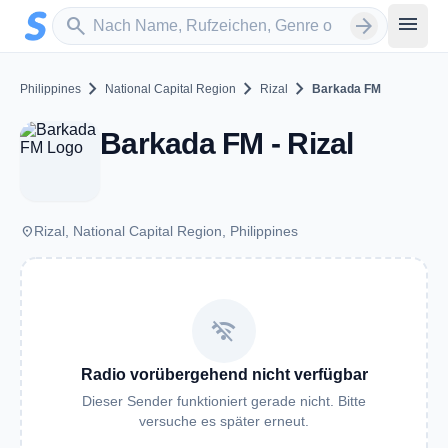
Zum Hauptinhalt springen
Sender suchen
menu
search
arrow_forward
chevron_right
chevron_right
chevron_right
Philippines
National Capital Region
Rizal
Barkada FM
Barkada FM - Rizal
place
Rizal, National Capital Region, Philippines
wifi_off
Radio vorübergehend nicht verfügbar
Dieser Sender funktioniert gerade nicht. Bitte
versuche es später erneut.