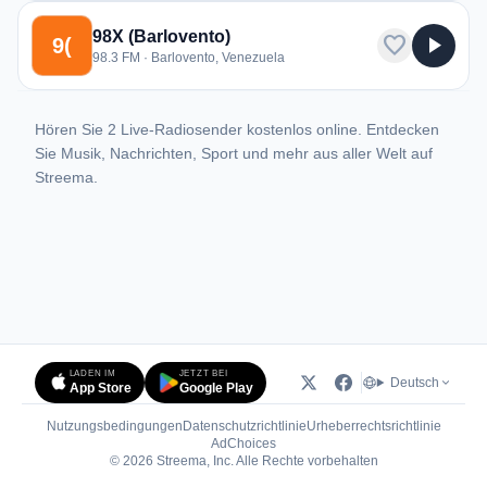
98X (Barlovento)
favorite
play_arrow
9(
98.3 FM · Barlovento, Venezuela
Hören Sie 2 Live-Radiosender kostenlos online. Entdecken
Sie Musik, Nachrichten, Sport und mehr aus aller Welt auf
Streema.
LADEN IM
JETZT BEI
Deutsch
App Store
Google Play
Nutzungsbedingungen
Datenschutzrichtlinie
Urheberrechtsrichtlinie
(öffnet in neuem Tab)
AdChoices
© 2026 Streema, Inc. Alle Rechte vorbehalten