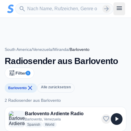
Zum Hauptinhalt springen
Sender suchen
menu
search
arrow_forward
South America
/
Venezuela
/
Miranda
/
Barlovento
Radiosender aus Barlovento
tune
Filter
1
close
Alle zurücksetzen
Barlovento
2 Radiosender aus Barlovento
2 Radiosender aus Barlovento
Barlovento Ardiente Radio
favorite
play_arrow
Barlovento, Venezuela
radio stations
radio stations
Spanish
World