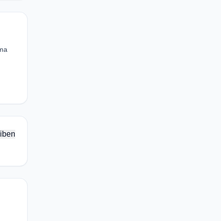
ema
iben