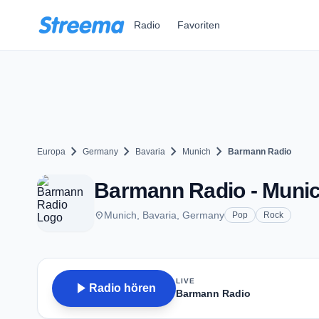
Zum Hauptinhalt springen
Radio
Favoriten
chevron_right
chevron_right
chevron_right
chevron_right
Europa
Germany
Bavaria
Munich
Barmann Radio
Barmann Radio - Muni
place
Munich, Bavaria, Germany
Pop
Rock
LIVE
play_arrow
Radio hören
Barmann Radio