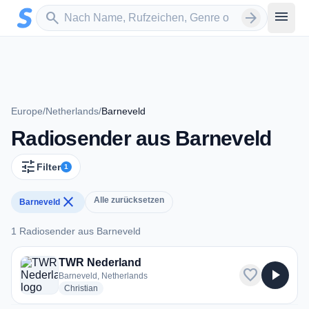
Zum Hauptinhalt springen
Sender suchen
menu
search
arrow_forward
Europe
/
Netherlands
/
Barneveld
Radiosender aus Barneveld
tune
Filter
1
close
Alle zurücksetzen
Barneveld
1 Radiosender aus Barneveld
1 Radiosender aus Barneveld
TWR Nederland
favorite
play_arrow
Barneveld, Netherlands
radio stations
Christian