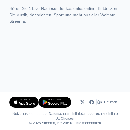
Hören Sie 1 Live-Radiosender kostenlos online. Entdecken
Sie Musik, Nachrichten, Sport und mehr aus aller Welt auf
Streema.
LADEN IM
JETZT BEI
Deutsch
App Store
Google Play
Nutzungsbedingungen
Datenschutzrichtlinie
Urheberrechtsrichtlinie
(öffnet in neuem Tab)
AdChoices
© 2026 Streema, Inc. Alle Rechte vorbehalten