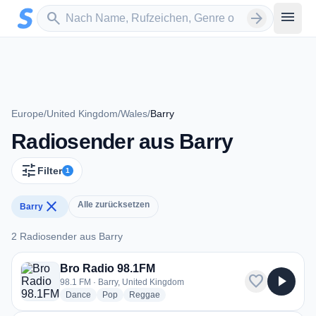
Zum Hauptinhalt springen
Sender suchen
menu
search
arrow_forward
Europe
/
United Kingdom
/
Wales
/
Barry
Radiosender aus Barry
tune
Filter
1
close
Alle zurücksetzen
Barry
2 Radiosender aus Barry
2 Radiosender aus Barry
Bro Radio 98.1FM
favorite
play_arrow
98.1 FM · Barry, United Kingdom
radio stations
radio stations
radio stations
Dance
Pop
Reggae