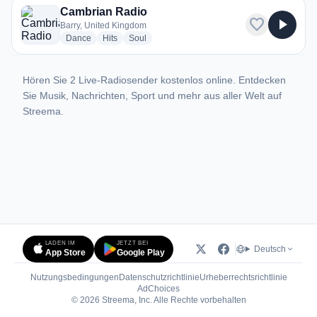
Cambrian Radio
favorite
play_arrow
Barry, United Kingdom
radio stations
radio stations
radio stations
Dance
Hits
Soul
Hören Sie 2 Live-Radiosender kostenlos online. Entdecken
Sie Musik, Nachrichten, Sport und mehr aus aller Welt auf
Streema.
LADEN IM
JETZT BEI
Deutsch
App Store
Google Play
Nutzungsbedingungen
Datenschutzrichtlinie
Urheberrechtsrichtlinie
(öffnet in neuem Tab)
AdChoices
© 2026 Streema, Inc. Alle Rechte vorbehalten