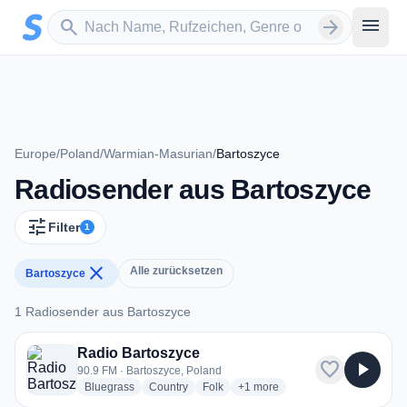
Zum Hauptinhalt springen
Sender suchen
menu
search
arrow_forward
Europe
/
Poland
/
Warmian-Masurian
/
Bartoszyce
Radiosender aus Bartoszyce
tune
Filter
1
close
Alle zurücksetzen
Bartoszyce
1 Radiosender aus Bartoszyce
1 Radiosender aus Bartoszyce
Radio Bartoszyce
favorite
play_arrow
90.9 FM · Bartoszyce, Poland
radio stations
radio stations
radio stations
more genres for Radio Bartosz
Bluegrass
Country
Folk
+1
more