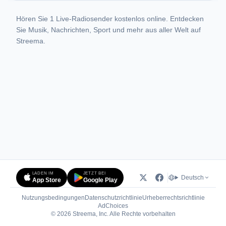
Hören Sie 1 Live-Radiosender kostenlos online. Entdecken
Sie Musik, Nachrichten, Sport und mehr aus aller Welt auf
Streema.
LADEN IM
JETZT BEI
Deutsch
App Store
Google Play
Nutzungsbedingungen
Datenschutzrichtlinie
Urheberrechtsrichtlinie
(öffnet in neuem Tab)
AdChoices
© 2026 Streema, Inc. Alle Rechte vorbehalten