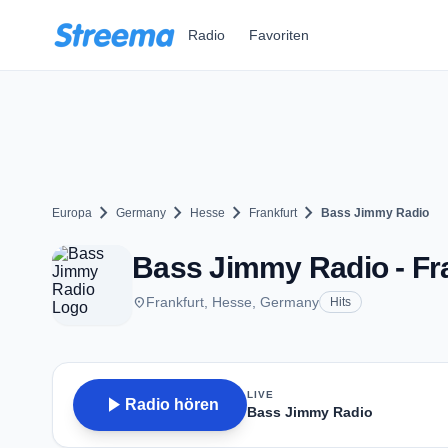
Zum Hauptinhalt springen
Radio
Favoriten
chevron_right
chevron_right
chevron_right
chevron_right
Europa
Germany
Hesse
Frankfurt
Bass Jimmy Radio
Bass Jimmy Radio - Fr
place
Frankfurt, Hesse, Germany
Hits
LIVE
play_arrow
Radio hören
Bass Jimmy Radio