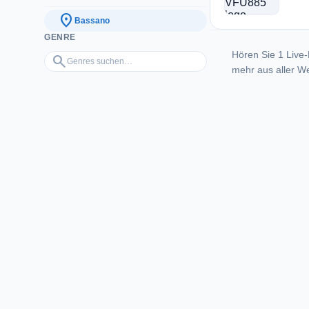
location_on
Bassano
GENRE
Hören Sie 1 Live-
Genres suchen…
search
mehr aus aller We