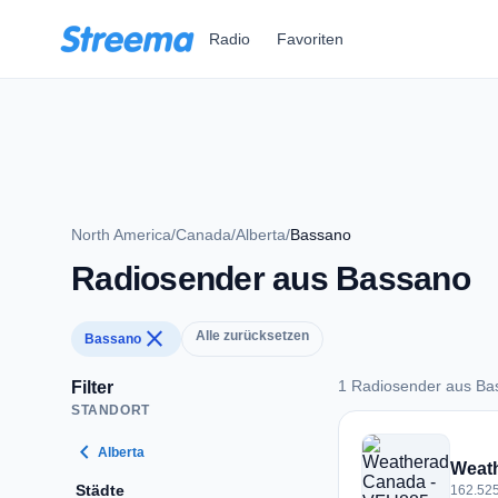
Zum Hauptinhalt springen
Radio
Favoriten
North America
/
Canada
/
Alberta
/
Bassano
Radiosender aus Bassano
close
Alle zurücksetzen
Bassano
1 Radiosender aus Ba
Filter
STANDORT
1 Radiosender aus
chevron_left
Alberta
Weath
Städte
162.52