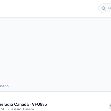
Sender
search
ssano
 Bassano
eradio Canada - VFU885
f
5 VHF · Bassano, Canada