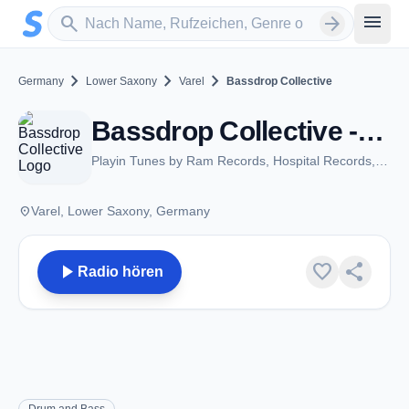
Zum Hauptinhalt springen
Sender suchen
menu
search
arrow_forward
chevron_right
chevron_right
chevron_right
Germany
Lower Saxony
Varel
Bassdrop Collective
Bassdrop Collective - Varel
Playin Tunes by Ram Records, Hospital Records, V Recordings, Santorin.
place
Varel, Lower Saxony, Germany
play_arrow
favorite
share
Radio hören