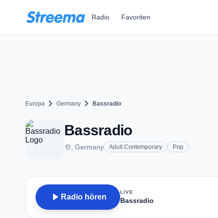
Zum Hauptinhalt springen
Radio
Favoriten
chevron_right
chevron_right
Europa
Germany
Bassradio
Bassradio
place
, Germany
Adult Contemporary
Pop
LIVE
play_arrow
Radio hören
Bassradio