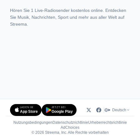
Hören Sie 1 Live-Radiosender kostenlos online. Entdecken
Sie Musik, Nachrichten, Sport und mehr aus aller Welt auf
Streema.
LADEN IM
JETZT BEI
Deutsch
App Store
Google Play
Nutzungsbedingungen
Datenschutzrichtlinie
Urheberrechtsrichtlinie
(öffnet in neuem Tab)
AdChoices
© 2026 Streema, Inc. Alle Rechte vorbehalten