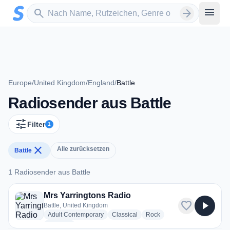
Zum Hauptinhalt springen
Sender suchen
menu
search
arrow_forward
Europe
/
United Kingdom
/
England
/
Battle
Radiosender aus Battle
tune
Filter
1
close
Alle zurücksetzen
Battle
1 Radiosender aus Battle
1 Radiosender aus Battle
Mrs Yarringtons Radio
favorite
play_arrow
Battle, United Kingdom
radio stations
radio stations
radio stations
Adult Contemporary
Classical
Rock
more genres for Mrs Yarringtons Radio
+1
more