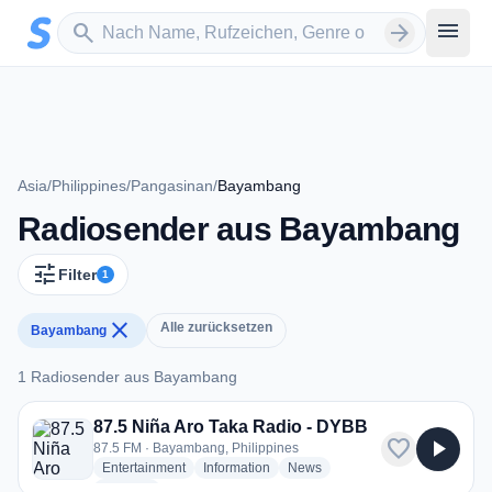
Zum Hauptinhalt springen
Sender suchen
menu
search
arrow_forward
Asia
/
Philippines
/
Pangasinan
/
Bayambang
Radiosender aus Bayambang
tune
Filter
1
close
Alle zurücksetzen
Bayambang
1 Radiosender aus Bayambang
1 Radiosender aus Bayambang
87.5 Niña Aro Taka Radio - DYBB
favorite
play_arrow
87.5 FM · Bayambang, Philippines
radio stations
radio stations
radio stations
Entertainment
Information
News
more genres for 87.5 Niña Aro Taka Radio - DYBB
+1
more