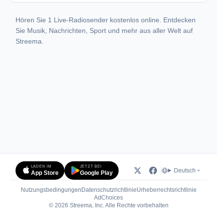
Hören Sie 1 Live-Radiosender kostenlos online. Entdecken
Sie Musik, Nachrichten, Sport und mehr aus aller Welt auf
Streema.
LADEN IM
JETZT BEI
Deutsch
App Store
Google Play
Nutzungsbedingungen
Datenschutzrichtlinie
Urheberrechtsrichtlinie
(öffnet in neuem Tab)
AdChoices
© 2026 Streema, Inc. Alle Rechte vorbehalten