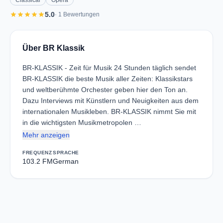
Classical
Opera
star
star
star
star
star
5.0
· 1 Bewertungen
Über BR Klassik
BR-KLASSIK - Zeit für Musik 24 Stunden täglich sendet
BR-KLASSIK die beste Musik aller Zeiten: Klassikstars
und weltberühmte Orchester geben hier den Ton an.
Dazu Interviews mit Künstlern und Neuigkeiten aus dem
internationalen Musikleben. BR-KLASSIK nimmt Sie mit
in die wichtigsten Musikmetropolen …
Mehr anzeigen
FREQUENZ
SPRACHE
103.2 FM
German