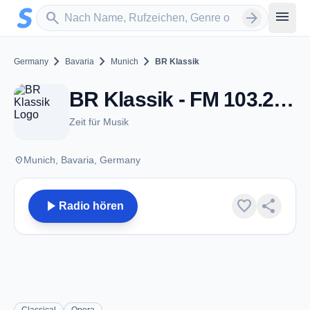
Zum Hauptinhalt springen
Sender suchen
menu
search
arrow_forward
chevron_right
chevron_right
chevron_right
Germany
Bavaria
Munich
BR Klassik
BR Klassik - FM 103.2 - Munich
Zeit für Musik
place
Munich, Bavaria, Germany
play_arrow
favorite
share
Radio hören