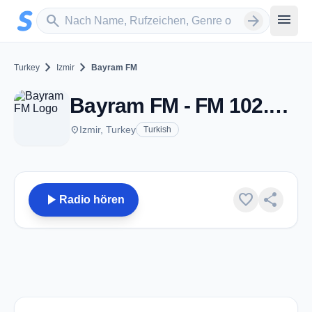
Zum Hauptinhalt springen
Sender suchen
menu
search
arrow_forward
chevron_right
chevron_right
Turkey
Izmir
Bayram FM
Bayram FM - FM 102.8 - Izmir
place
Izmir, Turkey
Turkish
play_arrow
favorite
share
Radio hören