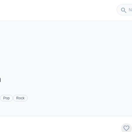
Sender
search
n
Pop
Rock
favorite