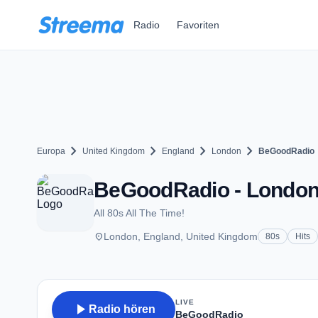
Zum Hauptinhalt springen
Radio
Favoriten
chevron_right
chevron_right
chevron_right
chevron_right
Europa
United Kingdom
England
London
BeGoodRadio
BeGoodRadio - Londo
All 80s All The Time!
place
London, England, United Kingdom
80s
Hits
LIVE
play_arrow
Radio hören
BeGoodRadio