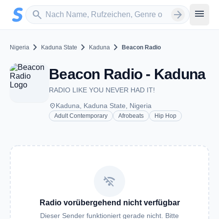
Zum Hauptinhalt springen
Sender suchen
menu
search
arrow_forward
chevron_right
chevron_right
chevron_right
Nigeria
Kaduna State
Kaduna
Beacon Radio
Beacon Radio - Kaduna
RADIO LIKE YOU NEVER HAD IT!
place
Kaduna, Kaduna State, Nigeria
Adult Contemporary
Afrobeats
Hip Hop
wifi_off
Radio vorübergehend nicht verfügbar
Dieser Sender funktioniert gerade nicht. Bitte