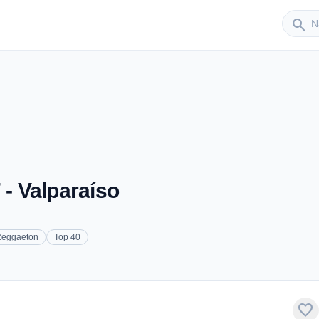
Sender
search
 - Valparaíso
eggaeton
Top 40
favorite