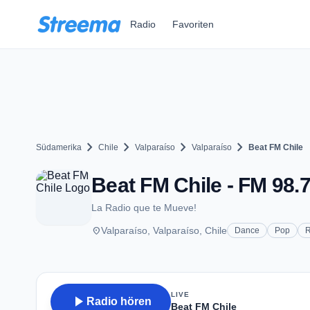
Zum Hauptinhalt springen
Radio
Favoriten
chevron_right
chevron_right
chevron_right
chevron_right
Südamerika
Chile
Valparaíso
Valparaíso
Beat FM Chile
Beat FM Chile - FM 98.7
La Radio que te Mueve!
place
Valparaíso, Valparaíso, Chile
Dance
Pop
R
LIVE
play_arrow
Radio hören
Beat FM Chile