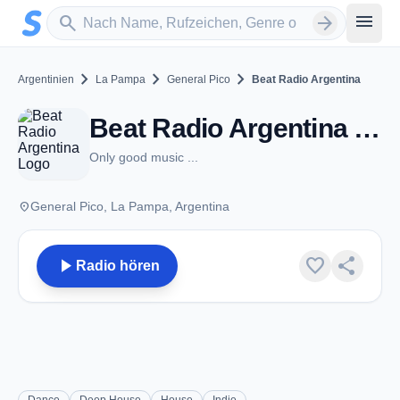
Zum Hauptinhalt springen
Sender suchen
menu
search
arrow_forward
chevron_right
chevron_right
chevron_right
Argentinien
La Pampa
General Pico
Beat Radio Argentina
Beat Radio Argentina - FM 91.9 - General Pico
Only good music ...
place
General Pico, La Pampa, Argentina
play_arrow
favorite
share
Radio hören