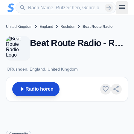
Zum Hauptinhalt springen
Sender suchen
menu
search
arrow_forward
chevron_right
chevron_right
chevron_right
United Kingdom
England
Rushden
Beat Route Radio
Beat Route Radio - Rushden
place
Rushden, England, United Kingdom
play_arrow
favorite
share
Radio hören