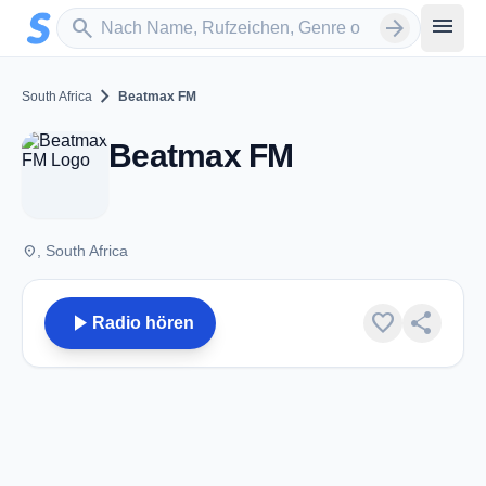
Zum Hauptinhalt springen
Sender suchen
menu
search
arrow_forward
chevron_right
South Africa
Beatmax FM
Beatmax FM
place
, South Africa
play_arrow
favorite
share
Radio hören