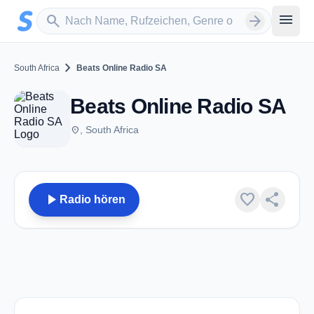
Zum Hauptinhalt springen
Sender suchen
menu
search
arrow_forward
chevron_right
South Africa
Beats Online Radio SA
Beats Online Radio SA
place
, South Africa
play_arrow
favorite
share
Radio hören