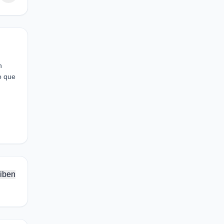
n
o que
iben