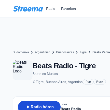
Zum Hauptinhalt springen
Radio
Favoriten
chevron_right
chevron_right
chevron_right
chevron_right
Südamerika
Argentinien
Buenos Aires
Tigre
Beats Radio
Beats Radio - Tigre
Beats es Musica
place
Tigre, Buenos Aires, Argentina
Pop
Rock
LIVE
play_arrow
Radio hören
Beats Radio