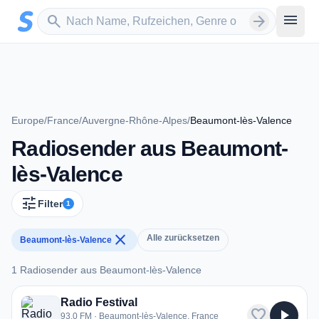
Zum Hauptinhalt springen
Sender suchen
menu
search
arrow_forward
Europe
/
France
/
Auvergne-Rhône-Alpes
/
Beaumont-lès-Valence
Radiosender aus Beaumont-
lès-Valence
tune
Filter
1
close
Alle zurücksetzen
Beaumont-lès-Valence
1 Radiosender aus Beaumont-lès-Valence
1 Radiosender aus Beaumont-lès-Valence
Radio Festival
favorite
play_arrow
93.0 FM · Beaumont-lès-Valence, France