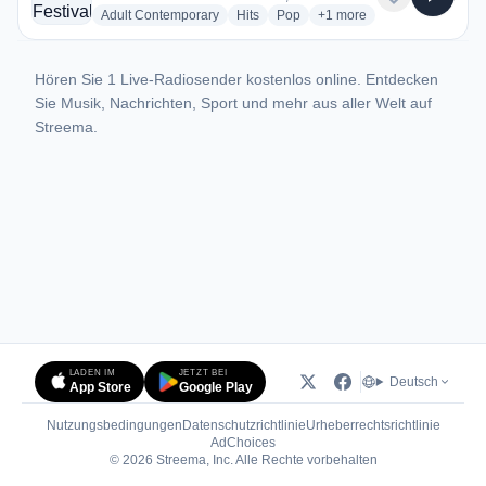
radio stations
radio stations
radio stations
more genres for Radio Fes
Adult Contemporary
Hits
Pop
+1
more
Hören Sie 1 Live-Radiosender kostenlos online. Entdecken
Sie Musik, Nachrichten, Sport und mehr aus aller Welt auf
Streema.
LADEN IM
JETZT BEI
Deutsch
App Store
Google Play
Nutzungsbedingungen
Datenschutzrichtlinie
Urheberrechtsrichtlinie
(öffnet in neuem Tab)
AdChoices
© 2026 Streema, Inc. Alle Rechte vorbehalten