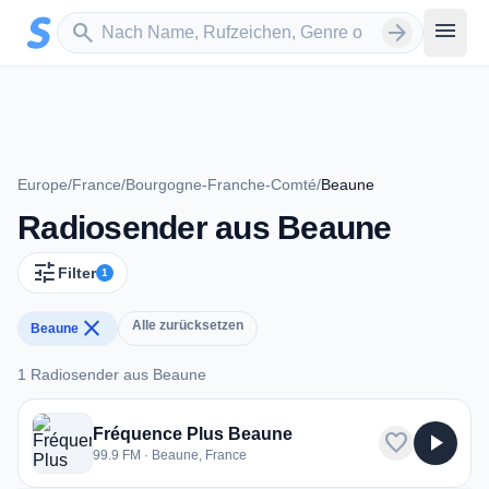
Zum Hauptinhalt springen
Sender suchen
menu
search
arrow_forward
Europe
/
France
/
Bourgogne-Franche-Comté
/
Beaune
Radiosender aus Beaune
tune
Filter
1
close
Alle zurücksetzen
Beaune
1 Radiosender aus Beaune
1 Radiosender aus Beaune
Fréquence Plus Beaune
favorite
play_arrow
99.9 FM · Beaune, France