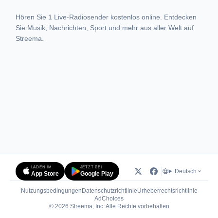
Hören Sie 1 Live-Radiosender kostenlos online. Entdecken
Sie Musik, Nachrichten, Sport und mehr aus aller Welt auf
Streema.
LADEN IM
JETZT BEI
Deutsch
App Store
Google Play
Nutzungsbedingungen
Datenschutzrichtlinie
Urheberrechtsrichtlinie
(öffnet in neuem Tab)
AdChoices
© 2026 Streema, Inc. Alle Rechte vorbehalten