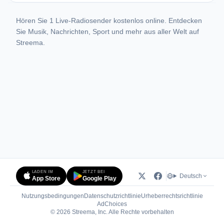
Hören Sie 1 Live-Radiosender kostenlos online. Entdecken
Sie Musik, Nachrichten, Sport und mehr aus aller Welt auf
Streema.
LADEN IM
JETZT BEI
Deutsch
App Store
Google Play
Nutzungsbedingungen
Datenschutzrichtlinie
Urheberrechtsrichtlinie
(öffnet in neuem Tab)
AdChoices
© 2026 Streema, Inc. Alle Rechte vorbehalten