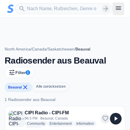
Zum Hauptinhalt springen
Sender suchen
menu
search
arrow_forward
North America
/
Canada
/
Saskatchewan
/
Beauval
Radiosender aus Beauval
tune
Filter
1
close
Alle zurücksetzen
Beauval
1 Radiosender aus Beauval
1 Radiosender aus Beauval
CIPI Radio - CIPI-FM
favorite
play_arrow
96.5 FM · Beauval, Canada
radio stations
radio stations
radio stations
Community
Entertainment
Information
more genres for CIPI Radio - CIPI-FM
+2
more