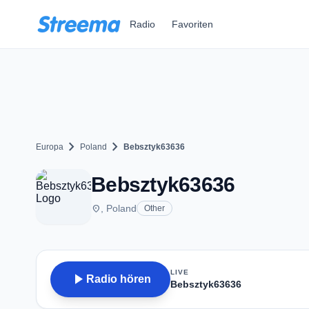
Zum Hauptinhalt springen
Radio
Favoriten
chevron_right
chevron_right
Europa
Poland
Bebsztyk63636
Bebsztyk63636
place
, Poland
Other
LIVE
play_arrow
Radio hören
Bebsztyk63636