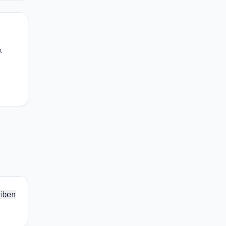
ma —
iben