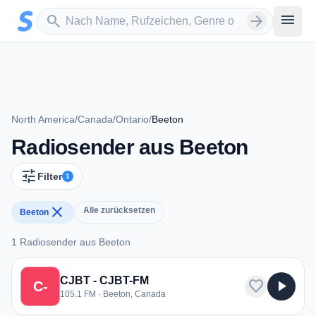
Zum Hauptinhalt springen
Sender suchen
menu
search
arrow_forward
North America
/
Canada
/
Ontario
/
Beeton
Radiosender aus Beeton
tune
Filter
1
close
Alle zurücksetzen
Beeton
1 Radiosender aus Beeton
1 Radiosender aus Beeton
CJBT - CJBT-FM
favorite
play_arrow
C-
105.1 FM · Beeton, Canada