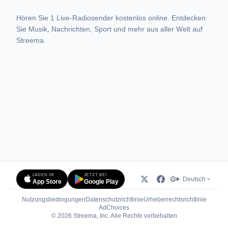
Hören Sie 1 Live-Radiosender kostenlos online. Entdecken
Sie Musik, Nachrichten, Sport und mehr aus aller Welt auf
Streema.
LADEN IM
JETZT BEI
Deutsch
App Store
Google Play
Nutzungsbedingungen
Datenschutzrichtlinie
Urheberrechtsrichtlinie
(öffnet in neuem Tab)
AdChoices
© 2026 Streema, Inc. Alle Rechte vorbehalten