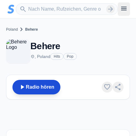
Zum Hauptinhalt springen
Sender suchen
menu
search
arrow_forward
chevron_right
Poland
Behere
Behere
place
, Poland
Hits
Pop
play_arrow
favorite
share
Radio hören