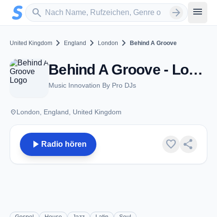
Zum Hauptinhalt springen
Sender suchen
menu
search
arrow_forward
chevron_right
chevron_right
chevron_right
United Kingdom
England
London
Behind A Groove
Behind A Groove - London
Music Innovation By Pro DJs
place
London, England, United Kingdom
play_arrow
favorite
share
Radio hören