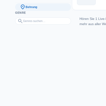
location_on
Behrang
GENRE
Hören Sie 1 Live-
Genres suchen…
search
mehr aus aller We