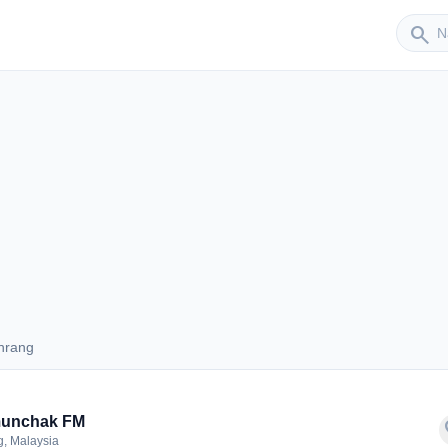
Sender
search
hrang
Behrang
unchak FM
f
, Malaysia