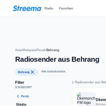
Zum Hauptinhalt springen
Radio
Favoriten
Asia
/
Malaysia
/
Perak
/
Behrang
Radiosender aus Behrang
close
Alle zurücksetzen
Behrang
1 Radiosender aus Be
Filter
STANDORT
1 Radiosender aus 
chevron_left
Perak
Dkem
Städte
Behrang