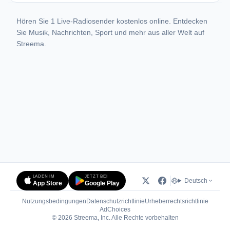
Hören Sie 1 Live-Radiosender kostenlos online. Entdecken
Sie Musik, Nachrichten, Sport und mehr aus aller Welt auf
Streema.
LADEN IM
JETZT BEI
Deutsch
App Store
Google Play
Nutzungsbedingungen
Datenschutzrichtlinie
Urheberrechtsrichtlinie
(öffnet in neuem Tab)
AdChoices
© 2026 Streema, Inc. Alle Rechte vorbehalten