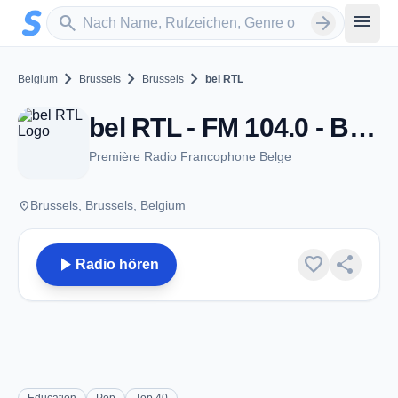
Zum Hauptinhalt springen
Sender suchen
menu
search
arrow_forward
chevron_right
chevron_right
chevron_right
Belgium
Brussels
Brussels
bel RTL
bel RTL - FM 104.0 - Brussels
Première Radio Francophone Belge
place
Brussels, Brussels, Belgium
play_arrow
favorite
share
Radio hören