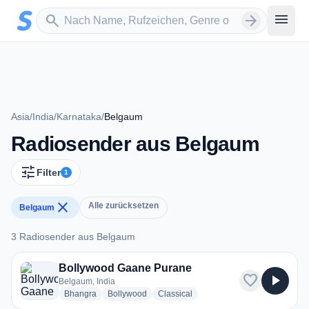
Zum Hauptinhalt springen
Sender suchen
menu
search
arrow_forward
Asia
/
India
/
Karnataka
/
Belgaum
Radiosender aus Belgaum
tune
Filter
1
close
Alle zurücksetzen
Belgaum
3 Radiosender aus Belgaum
3 Radiosender aus Belgaum
Bollywood Gaane Purane
favorite
play_arrow
Belgaum, India
radio stations
radio stations
radio stations
Bhangra
Bollywood
Classical