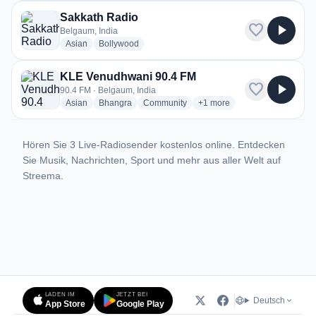
Sakkath Radio
favorite
play_arrow
Belgaum, India
radio stations
radio stations
Asian
Bollywood
KLE Venudhwani 90.4 FM
favorite
play_arrow
90.4 FM · Belgaum, India
radio stations
radio stations
radio stations
more genres for KLE Venud
Asian
Bhangra
Community
+1
more
Hören Sie 3 Live-Radiosender kostenlos online. Entdecken
Sie Musik, Nachrichten, Sport und mehr aus aller Welt auf
Streema.
LADEN IM
JETZT BEI
Deutsch
App Store
Google Play