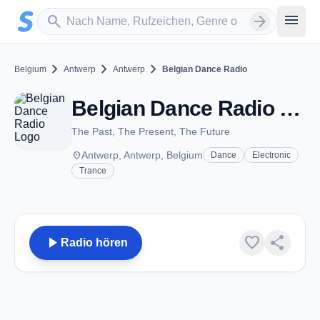
Zum Hauptinhalt springen
Sender suchen
menu
search
arrow_forward
chevron_right
chevron_right
chevron_right
Belgium
Antwerp
Antwerp
Belgian Dance Radio
Belgian Dance Radio - Antwerp
The Past, The Present, The Future
place
Antwerp, Antwerp, Belgium
Dance
Electronic
Trance
play_arrow
favorite
share
Radio hören