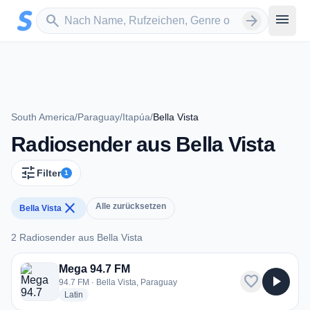
Zum Hauptinhalt springen
Sender suchen
menu
search
arrow_forward
South America
/
Paraguay
/
Itapúa
/
Bella Vista
Radiosender aus Bella Vista
tune
Filter
1
close
Alle zurücksetzen
Bella Vista
2 Radiosender aus Bella Vista
2 Radiosender aus Bella Vista
Mega 94.7 FM
favorite
play_arrow
94.7 FM · Bella Vista, Paraguay
radio stations
Latin