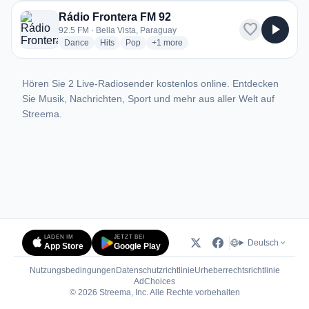
Rádio Frontera FM 92
favorite
play_arrow
92.5 FM · Bella Vista, Paraguay
radio stations
radio stations
radio stations
more genres for Rádio Frontera FM 92
Dance
Hits
Pop
+1
more
Hören Sie 2 Live-Radiosender kostenlos online. Entdecken
Sie Musik, Nachrichten, Sport und mehr aus aller Welt auf
Streema.
LADEN IM
JETZT BEI
Deutsch
App Store
Google Play
Nutzungsbedingungen
Datenschutzrichtlinie
Urheberrechtsrichtlinie
(öffnet in neuem Tab)
AdChoices
© 2026 Streema, Inc. Alle Rechte vorbehalten