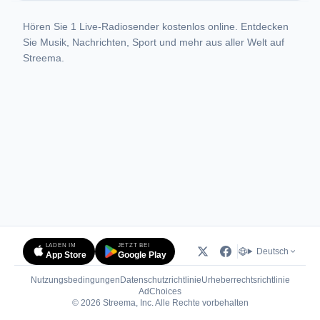
Hören Sie 1 Live-Radiosender kostenlos online. Entdecken
Sie Musik, Nachrichten, Sport und mehr aus aller Welt auf
Streema.
LADEN IM
JETZT BEI
Deutsch
App Store
Google Play
Nutzungsbedingungen
Datenschutzrichtlinie
Urheberrechtsrichtlinie
(öffnet in neuem Tab)
AdChoices
© 2026 Streema, Inc. Alle Rechte vorbehalten