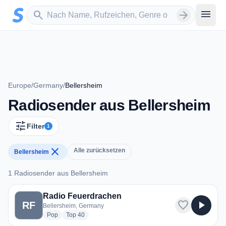
Zum Hauptinhalt springen
Sender suchen
menu
search
arrow_forward
Europe
/
Germany
/
Bellersheim
Radiosender aus Bellersheim
tune
Filter
1
close
Alle zurücksetzen
Bellersheim
1 Radiosender aus Bellersheim
1 Radiosender aus Bellersheim
Radio Feuerdrachen
favorite
play_arrow
RF
Bellersheim, Germany
radio stations
radio stations
Pop
Top 40