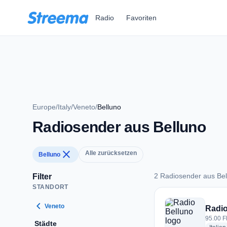
Zum Hauptinhalt springen
Radio
Favoriten
Europe
/
Italy
/
Veneto
/
Belluno
Radiosender aus Belluno
close
Alle zurücksetzen
Belluno
2 Radiosender aus Bel
Filter
STANDORT
2 Radiosender aus 
chevron_left
Veneto
Radio
95.00 FM
Städte