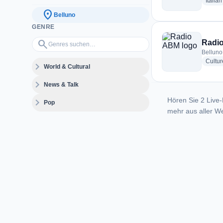
Italian
location_on
Belluno
GENRE
Genres suchen…
search
Radi
Belluno,
Cultur
expand_more
World & Cultural
expand_more
News & Talk
Hören Sie 2 Live-
expand_more
Pop
mehr aus aller We