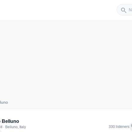
Sender
search
luno
Belluno
 Belluno
f
330 listeners
 · Belluno, Italy