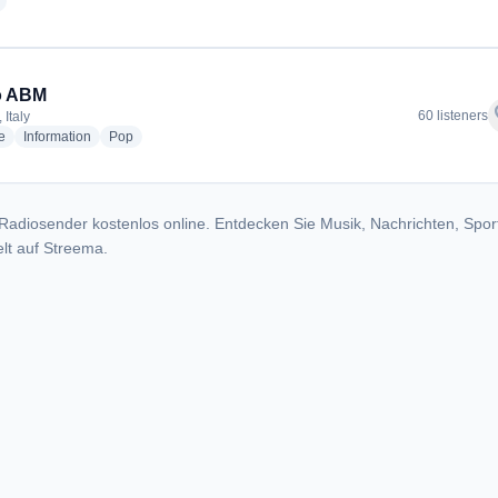
radio stations
o ABM
f
60 listeners
 Italy
radio stations
radio stations
radio stations
e
Information
Pop
Radiosender kostenlos online. Entdecken Sie Musik, Nachrichten, Spor
lt auf Streema.