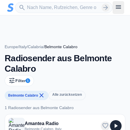
Zum Hauptinhalt springen
Sender suchen
menu
search
arrow_forward
Europe
/
Italy
/
Calabria
/
Belmonte Calabro
Radiosender aus Belmonte
Calabro
tune
Filter
1
close
Alle zurücksetzen
Belmonte Calabro
1 Radiosender aus Belmonte Calabro
1 Radiosender aus Belmonte Calabro
Amantea Radio
favorite
play_arrow
Belmonte Calabro, Italy