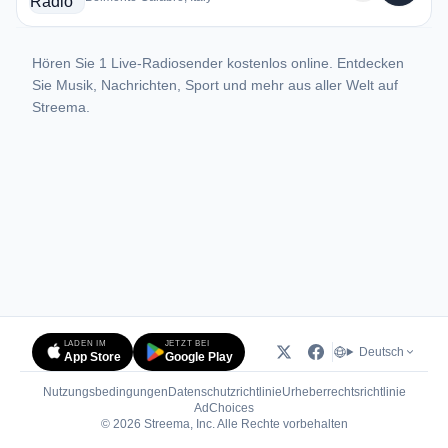
Hören Sie 1 Live-Radiosender kostenlos online. Entdecken
Sie Musik, Nachrichten, Sport und mehr aus aller Welt auf
Streema.
LADEN IM
JETZT BEI
Deutsch
App Store
Google Play
Nutzungsbedingungen
Datenschutzrichtlinie
Urheberrechtsrichtlinie
(öffnet in neuem Tab)
AdChoices
© 2026 Streema, Inc. Alle Rechte vorbehalten