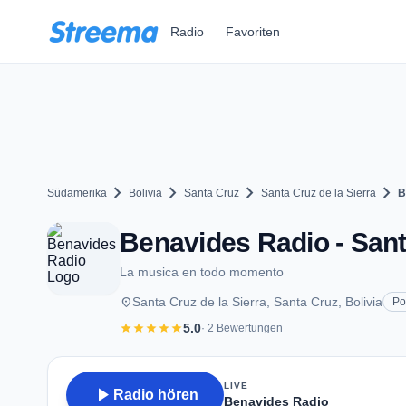
Zum Hauptinhalt springen
Radio
Favoriten
chevron_right
chevron_right
chevron_right
chevron_right
Südamerika
Bolivia
Santa Cruz
Santa Cruz de la Sierra
B
Benavides Radio - Sant
La musica en todo momento
place
Santa Cruz de la Sierra, Santa Cruz, Bolivia
Po
star
star
star
star
star
5.0
· 2 Bewertungen
LIVE
play_arrow
Radio hören
Benavides Radio