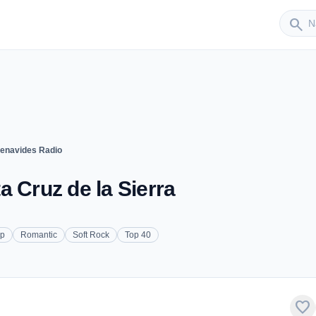
Sender
search
enavides Radio
a Cruz de la Sierra
p
Romantic
Soft Rock
Top 40
favorite