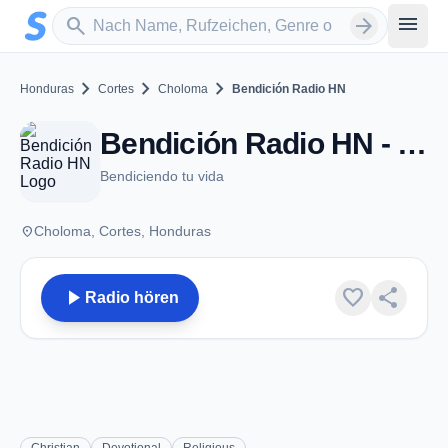
Zum Hauptinhalt springen
Sender suchen
menu
search
arrow_forward
chevron_right
chevron_right
chevron_right
Honduras
Cortes
Choloma
Bendición Radio HN
Bendición Radio HN - Choloma
Bendiciendo tu vida
place
Choloma, Cortes, Honduras
play_arrow
favorite
share
Radio hören