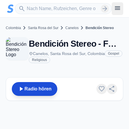
Zum Hauptinhalt springen
Sender suchen
menu
search
arrow_forward
chevron_right
chevron_right
chevron_right
Colombia
Santa Rosa del Sur
Canelos
Bendición Stereo
Bendición Stereo - FM 98.0 - Canelos
place
Canelos, Santa Rosa del Sur, Colombia
Gospel
Religious
play_arrow
favorite
share
Radio hören