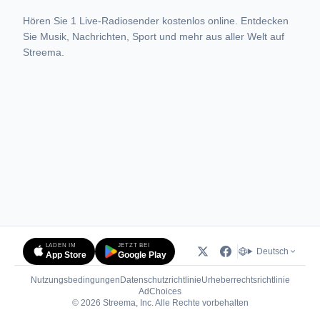
Hören Sie 1 Live-Radiosender kostenlos online. Entdecken
Sie Musik, Nachrichten, Sport und mehr aus aller Welt auf
Streema.
LADEN IM
JETZT BEI
Deutsch
App Store
Google Play
Nutzungsbedingungen
Datenschutzrichtlinie
Urheberrechtsrichtlinie
(öffnet in neuem Tab)
AdChoices
© 2026 Streema, Inc. Alle Rechte vorbehalten