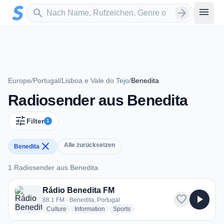
Zum Hauptinhalt springen
Sender suchen
menu
search
arrow_forward
Europe
/
Portugal
/
Lisboa e Vale do Tejo
/
Benedita
Radiosender aus Benedita
tune
Filter
1
close
Alle zurücksetzen
Benedita
1 Radiosender aus Benedita
1 Radiosender aus Benedita
Rádio Benedita FM
favorite
play_arrow
88.1 FM · Benedita, Portugal
radio stations
radio stations
radio stations
Culture
Information
Sports