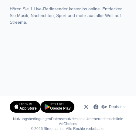
Hören Sie 1 Live-Radiosender kostenlos online. Entdecken
Sie Musik, Nachrichten, Sport und mehr aus aller Welt auf
Streema.
LADEN IM
JETZT BEI
Deutsch
App Store
Google Play
Nutzungsbedingungen
Datenschutzrichtlinie
Urheberrechtsrichtlinie
(öffnet in neuem Tab)
AdChoices
© 2026 Streema, Inc. Alle Rechte vorbehalten