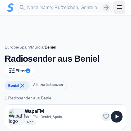
Zum Hauptinhalt springen
Sender suchen
menu
search
arrow_forward
Europe
/
Spain
/
Murcia
/
Beniel
Radiosender aus Beniel
tune
Filter
1
close
Alle zurücksetzen
Beniel
1 Radiosender aus Beniel
1 Radiosender aus Beniel
WapaFM
favorite
play_arrow
88.1 FM · Beniel, Spain
radio stations
Pop