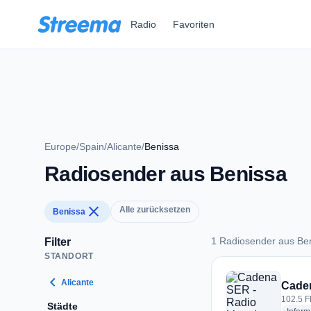
Zum Hauptinhalt springen
Radio
Favoriten
Europe
/
Spain
/
Alicante
/
Benissa
Radiosender aus Benissa
close
Alle zurücksetzen
Benissa
1 Radiosender aus Be
Filter
STANDORT
1 Radiosender aus 
chevron_left
Alicante
Caden
102.5 F
Städte