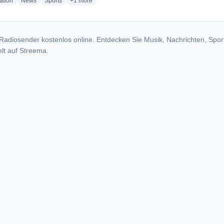
radio stations
radio stations
radio stations
more genres for Cadena SER - Radio Litoral
ation
News
Sports
+1
more
Radiosender kostenlos online. Entdecken Sie Musik, Nachrichten, Spor
lt auf Streema.