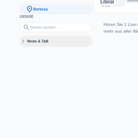
Inform
location_on
Benissa
GENRE
Hören Sie 1 Live-
Genres suchen…
search
mehr aus aller We
expand_more
News & Talk