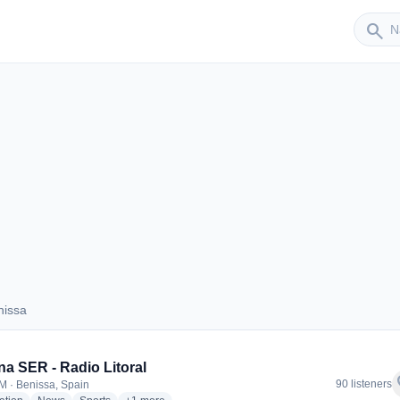
Sender
search
nissa
Benissa
a SER - Radio Litoral
f
90 listeners
M · Benissa, Spain